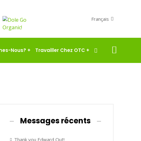
Français
mes-Nous?
+
Travailler Chez OTC
+
Messages récents
Thank you Edward Out!