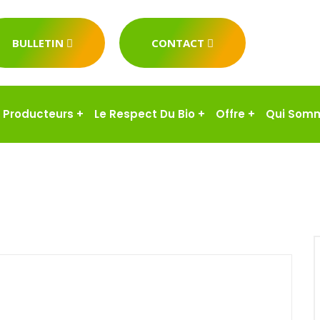
BULLETIN
CONTACT
Producteurs
+
Le Respect Du Bio
+
Offre
+
Qui Som