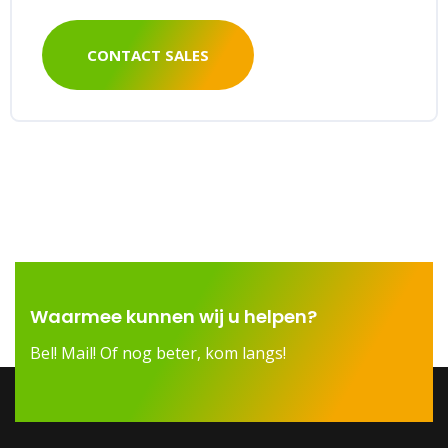
CONTACT SALES
Waarmee kunnen wij u helpen?
Bel! Mail! Of nog beter, kom langs!